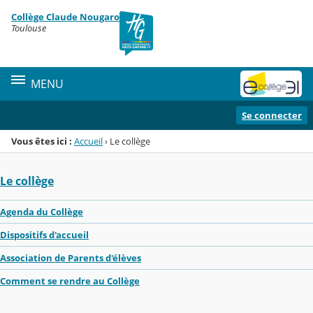
Panneau de gestion des cookies
Collège Claude Nougaro
Menu de la rubrique
Contenu
Toulouse
MENU
Se connecter
Vous êtes ici :
Accueil
›
Le collège
Le collège
Agenda du Collège
Dispositifs d'accueil
Association de Parents d'élèves
Comment se rendre au Collège