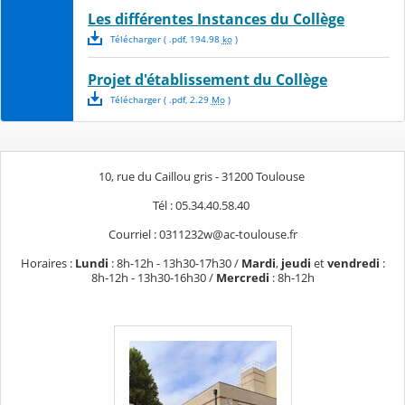
Les différentes Instances du Collège
Télécharger
( .
pdf
,
194.98
ko
)
Projet d'établissement du Collège
Télécharger
( .
pdf
,
2.29
Mo
)
10, rue du Caillou gris - 31200 Toulouse
Tél : 05.34.40.58.40
Courriel : 0311232w@ac-toulouse.fr
Horaires :
Lundi
: 8h-12h - 13h30-17h30 /
Mardi
,
jeudi
et
vendredi
:
8h-12h - 13h30-16h30 /
Mercredi
: 8h-12h