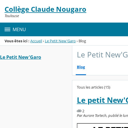
Panneau de gestion des cookies
Collège Claude Nougaro
Menu de la rubrique
Contenu
Toulouse
MENU
Vous êtes ici :
Accueil
›
Le Petit New'Garo
›
Blog
Le Petit New'
Le Petit New'Garo
Blog
Tous les articles (15)
Le petit New'
2
Par Aurore Tortech, publié le lu