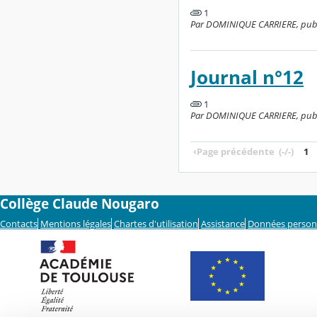
1
Par DOMINIQUE CARRIERE, publié
Journal n°12
1
Par DOMINIQUE CARRIERE, publié
‹
Page précédente
(-/-)
1
Collège Claude Nougaro
Contacts
Mentions légales
Chartes d'utilisation
Assistance
Données person