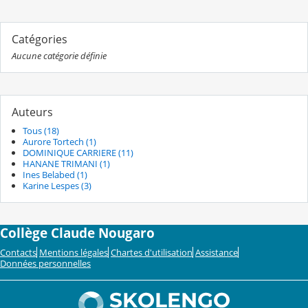
Catégories
Aucune catégorie définie
Auteurs
Tous (18)
Aurore Tortech (1)
DOMINIQUE CARRIERE (11)
HANANE TRIMANI (1)
Ines Belabed (1)
Karine Lespes (3)
Collège Claude Nougaro
Contacts
Mentions légales
Chartes d'utilisation
Assistance
Données personnelles