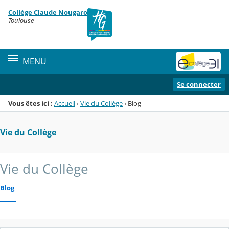
Panneau de gestion des cookies
Collège Claude Nougaro
Menu de la rubrique
Contenu
Toulouse
MENU
Se connecter
Vous êtes ici :
Accueil
›
Vie du Collège
›
Blog
Vie du Collège
Vie du Collège
Blog